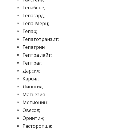
Гепабене;
Гепагард;
Гепа-Мерц;
Гепар;
Гепатотранзит;
Гепатрин;
Гептра лайт;
Гептрал;
Дарсил;
Карсил;
Липосил;
Магнезия;
Метионин;
Овесол;
Орнитин;
Расторопша;