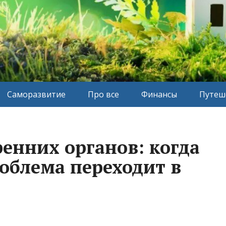
Саморазвитие
Про все
Финансы
Путеш
енних органов: когда
роблема переходит в