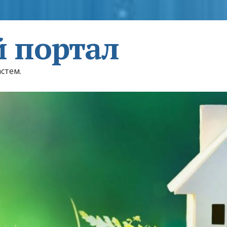
 портал
астем.