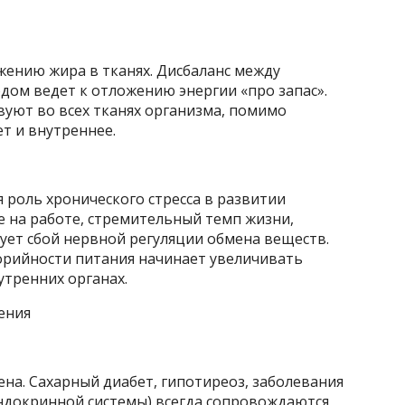
жению жира в тканях. Дисбаланс между
дом ведет к отложению энергии «про запас».
вуют во всех тканях организма, помимо
т и внутреннее.
 роль хронического стресса в развитии
е на работе, стремительный темп жизни,
ет сбой нервной регуляции обмена веществ.
орийности питания начинает увеличивать
утренних органах.
ения
ена. Сахарный диабет, гипотиреоз, заболевания
эндокринной системы) всегда сопровождаются