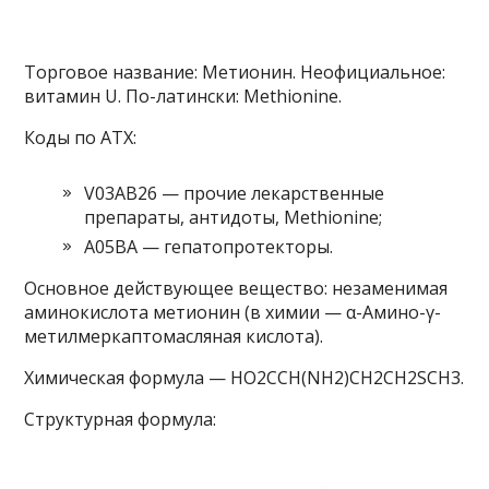
Торговое название: Метионин. Неофициальное:
витамин U. По-латински: Methionine.
Коды по АТХ:
V03AB26 — прочие лекарственные
препараты, антидоты, Methionine;
A05BA — гепатопротекторы.
Основное действующее вещество: незаменимая
аминокислота метионин (в химии — α-Амино-γ-
метилмеркаптомасляная кислота).
Химическая формула — HO2CCH(NH2)CH2CH2SCH3.
Структурная формула: