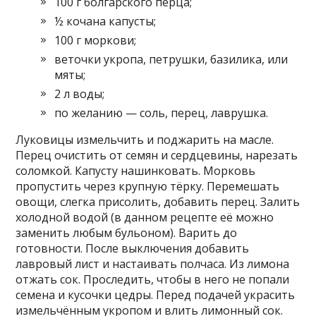
100 г болгарского перца;
½ кочана капусты;
100 г моркови;
веточки укропа, петрушки, базилика, или
мяты;
2 л воды;
по желанию — соль, перец, лаврушка.
Луковицы измельчить и поджарить на масле.
Перец очистить от семян и сердцевины, нарезать
соломкой. Капусту нашинковать. Морковь
пропустить через крупную тёрку. Перемешать
овощи, слегка присолить, добавить перец. Залить
холодной водой (в данном рецепте её можно
заменить любым бульоном). Варить до
готовности. После выключения добавить
лавровый лист и настаивать полчаса. Из лимона
отжать сок. Проследить, чтобы в него не попали
семена и кусочки цедры. Перед подачей украсить
измельчённым укропом и влить лимонный сок.