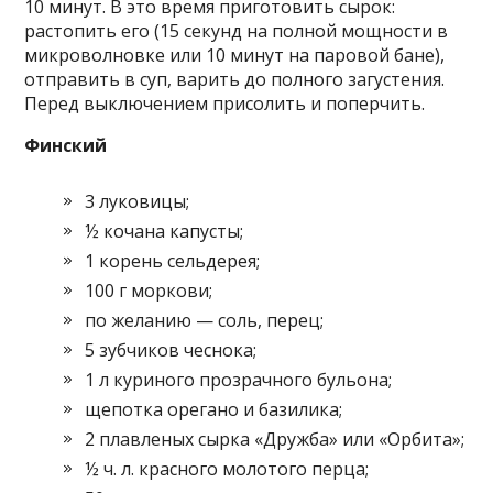
10 минут. В это время приготовить сырок:
растопить его (15 секунд на полной мощности в
микроволновке или 10 минут на паровой бане),
отправить в суп, варить до полного загустения.
Перед выключением присолить и поперчить.
Финский
3 луковицы;
½ кочана капусты;
1 корень сельдерея;
100 г моркови;
по желанию — соль, перец;
5 зубчиков чеснока;
1 л куриного прозрачного бульона;
щепотка орегано и базилика;
2 плавленых сырка «Дружба» или «Орбита»;
½ ч. л. красного молотого перца;