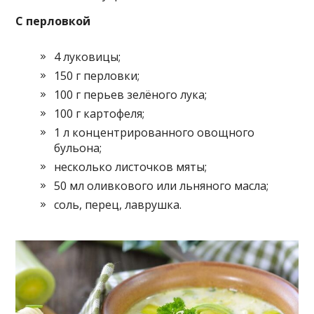
С перловкой
4 луковицы;
150 г перловки;
100 г перьев зелёного лука;
100 г картофеля;
1 л концентрированного овощного
бульона;
несколько листочков мяты;
50 мл оливкового или льняного масла;
соль, перец, лаврушка.