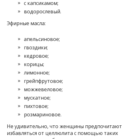
с капсикамом;
водорослевый.
Эфирные масла:
апельсиновое;
гвоздики;
кедровое;
корицы;
лимонное;
грейпфрутовое;
можжевеловое;
мускатное;
пихтовое;
розмариновое.
Не удивительно, что женщины предпочитают
избавляться от целлюлита с помощью таких