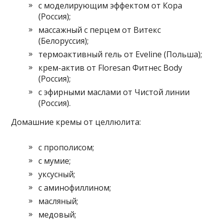
с моделирующим эффектом от Кора
(Россия);
массажный с перцем от Витекс
(Белоруссия);
термоактивный гель от Eveline (Польша);
крем-актив от Floresan Фитнес Body
(Россия);
с эфирными маслами от Чистой линии
(Россия).
Домашние кремы от целлюлита:
с прополисом;
с мумие;
уксусный;
с аминофиллином;
масляный;
медовый;