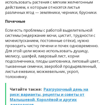
использовать растения с мягким желчегонным
действием, к которым относятся листья
различных ягод — земляники, черники, брусники.
Почечные
Если есть проблемы с работой выделительной
системы (недержание мочи, цистит, трудности с
мочеиспусканием, постоянные отёки), нужно
проводить чистку печени и почек одновременно.
Для этой цели можно использовать душицу,
мелиссу, шалфей, лавровый лист, корни
подсолнечника, плоды шиповника, липовый цвет,
тыквенные семечки, зверобой продырявленный,
листья ежевики, можжевельник, укроп,
толокнянку.
Читайте также:
Разгрузочный день на
рисе: варианты, рецепты и советы от
Малышевой, Королёвой и других
диетологов