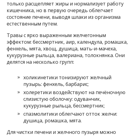
только расщепляет жиры и нормализует работу
кишечника, но в первую очередь облегчает
состояние печени, выводя шлаки из организма
естественным путем.
Травы с ярко выраженным желчегонным
эффектом: бессмертник, аир, календула, ромашка,
фенхель, мята, хвощ, душица, мать-и-мачеха,
кукурузные рыльца, валериана, толокнянка. Они
делятся на несколько групп:
холикинетики тонизируют желчный
пузырь: фенхель, барбарис;
холеретики воздействуют на печёночную
слизистую оболочку: одуванчик,
кукурузные рыльца, бессмертник;
спазмолитики облегчают отток желчи:
душица, ромашка, мята.
Для чистки печени и желчного пузыря можно