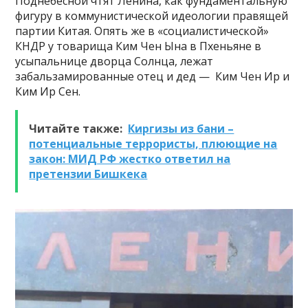
Поднебесной чтят Ленина, как фундаментальную
фигуру в коммунистической идеологии правящей
партии Китая. Опять же в «социалистической»
КНДР у товарища Ким Чен Ына в Пхеньяне в
усыпальнице дворца Солнца, лежат
забальзамированные отец и дед — Ким Чен Ир и
Ким Ир Сен.
Читайте также:
Киргизы из бани –
потенциальные террористы, плюющие на
закон: МИД РФ жестко ответил на
претензии Бишкека