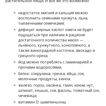
растительной пищи. И всё же это возможно:
недостаток магния и кальция можно
восполнить семенами кунжута, льна,
тыквенными семечками;
дефицит жирных кислот омега не будет
ощущаться при наличии в рационе
достаточного количества масел —
льняного, кунжутного, конопляного, а
также виноградной косточки, авокадо и
грецкого ореха;
йод можно потреблять с ламинарией и
прочими водорослями;
белок: спирулина, гречка, яйца, соя,
молочные продукты, киноа;
железо: горох, овсянка, тмин, изюм, нут,
шпинат, кешью, соя, фасоль, томатный сок,
чечевица;
витамин D: шампиньоны;