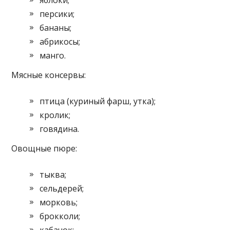
яблоки;
персики;
бананы;
абрикосы;
манго.
Мясные консервы:
птица (куриный фарш, утка);
кролик;
говядина.
Овощные пюре:
тыква;
сельдерей;
морковь;
брокколи;