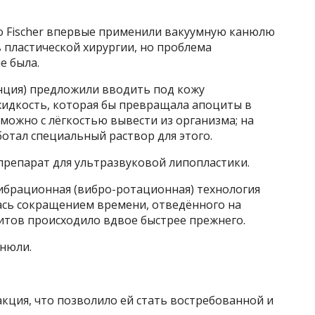
gio Fischer впервые применили вакуумную канюлю
пластической хирургии, но проблема
е была.
ранция) предложили вводить под кожу
идкость, которая бы превращала апоциты в
можно с лёгкостью вывести из организма; на
ботал специальный раствор для этого.
л препарат для ультразвуковой липопластики.
вибрационная (вибро-ротационная) технология
ась сокращением времени, отведённого на
итов происходило вдвое быстрее прежнего.
нюли.
кция, что позволило ей стать востребованной и