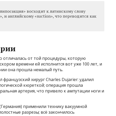
липосакция» восходит к латинскому слову
р», и английскому «suction», что переводится как
ории
о отличалась от той процедуры, которую
скором времени ей исполнится вот уже 100 лет, и
нии она прошла немалый путь.
 французский хирург Сharles Dujarier: удалил
логической кюреткой; операция прошла
тральная артерия, что привело к ампутации ноги и
n (Германия) применили технику вакуумной
полостные разрезы; всё закончилось