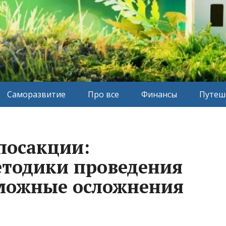
Саморазвитие
Про все
Финансы
Путеш
посакции:
етодики проведения
зможные осложнения