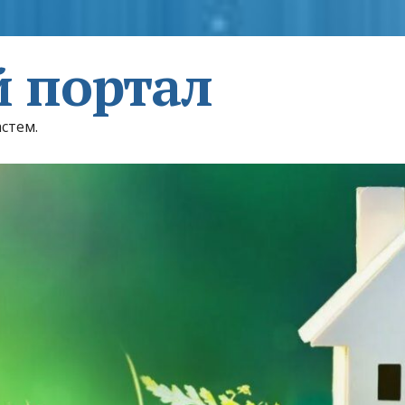
 портал
астем.