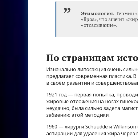
Этимология.
Термин «
«lipos», что значит «жи
«отсасывание».
По страницам ист
Изначально липосакция очень сильн
предлагает современная пластика. В 
в своём развитии и совершенствова
1921 год — первая попытка, проводил
жировые отложения на ногах гинеко
неудачно, была сильно задета магис
забвению этой методики.
1960 — хирурги Schuudde и Wilkinso
аспирации для удаления жира через 