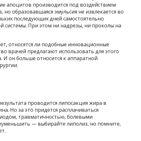
ие апоцитов производится под воздействием
в, но образовавшаяся эмульсия не извлекается во
ольких последующих дней самостоятельно
 системы. При этом ни надрезы, ни проколы на
чёт, относятся ли подобные инновационные
тво врачей предлагают использовать для этого
. И он больше относится к аппаратной
рургии.
результата проводится липосакция жира в
на. Но за это придётся расплачиваться
иодом, травматичностью, болевыми
реуменьшить — выбирайте липолиз, но помните,
ет.